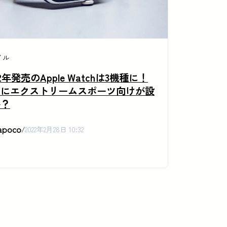
イル
22年発売のApple Watchは3機種に！
たにエクストリームスポーツ向けが設
か？
apoco
/
2022年2月28日 10:32