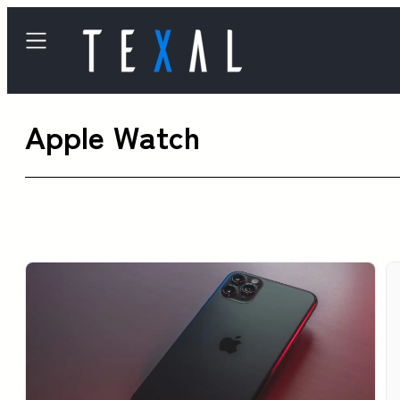
内
容
を
ス
Apple Watch
キ
ッ
プ