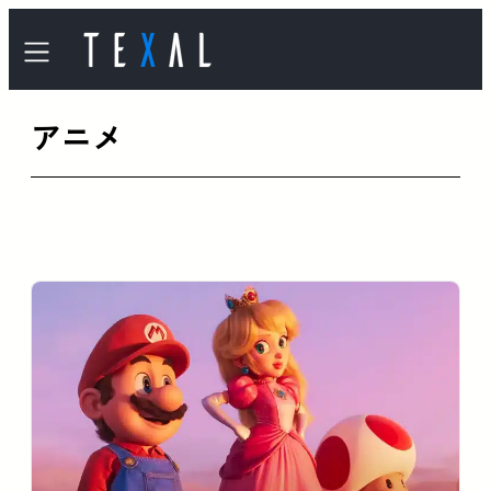
内
容
を
アニメ
ス
キ
ッ
プ