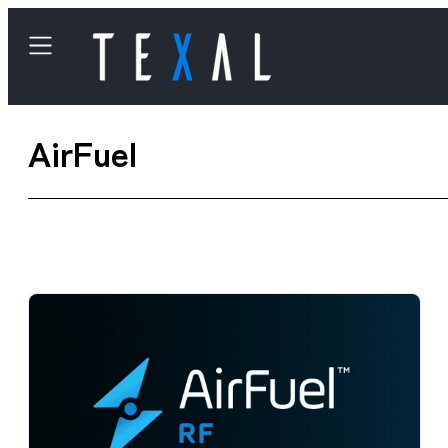
内
容
を
ス
AirFuel
キ
ッ
プ