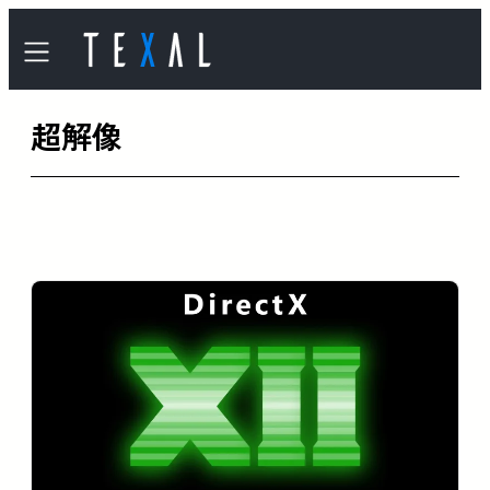
内
容
を
超解像
ス
キ
ッ
プ