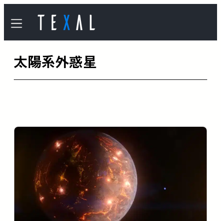
内
容
を
太陽系外惑星
ス
キ
ッ
プ