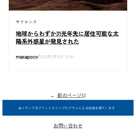
サイエンス
地球からわずか31光年先に居住可能な太
陽系外惑星が発見された
masapoco
/
2023年2月4日 10:45
←
前のページ
1
2
当メディアはアフィリエイトプログラムによる収益を得ています
お問い合わせ