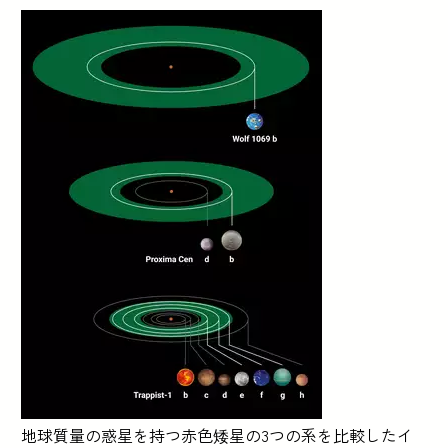
地球質量の惑星を持つ赤色矮星の3つの系を比較したイ