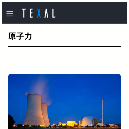
内
容
を
原子力
ス
キ
ッ
プ