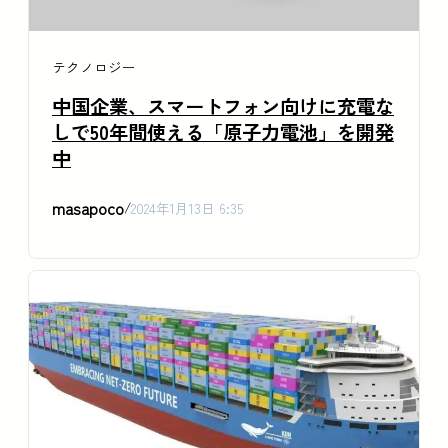
テクノロジー
中国企業、スマートフォン向けに充電な
しで50年間使える「原子力電池」を開発
中
masapoco
/
2024年1月13日 6:35