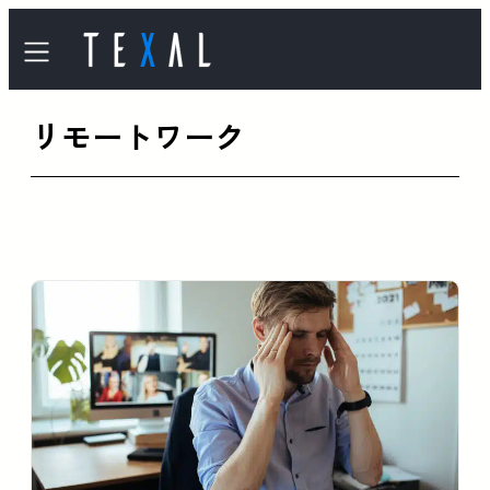
内
容
を
リモートワーク
ス
キ
ッ
プ