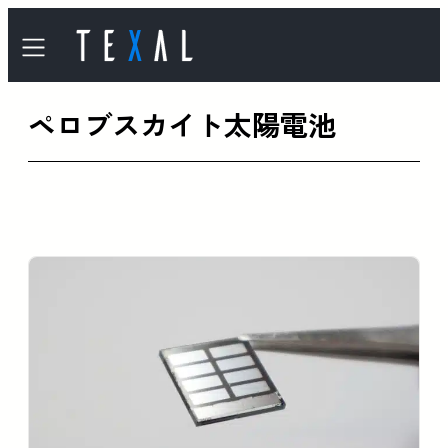
内
容
を
ペロブスカイト太陽電池
ス
キ
ッ
プ