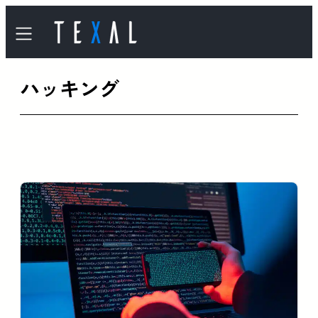
内
容
を
ハッキング
ス
キ
ッ
プ