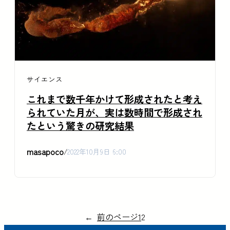
サイエンス
これまで数千年かけて形成されたと考え
られていた月が、実は数時間で形成され
たという驚きの研究結果
masapoco
/
2022年10月9日 6:00
←
前のページ
1
2