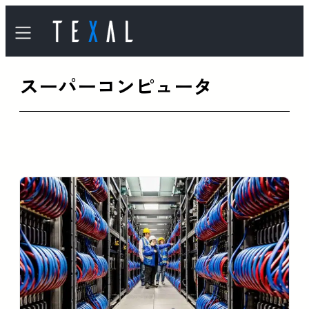
内
容
を
スーパーコンピュータ
ス
キ
ッ
プ