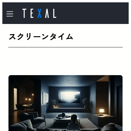
内
容
を
スクリーンタイム
ス
キ
ッ
プ