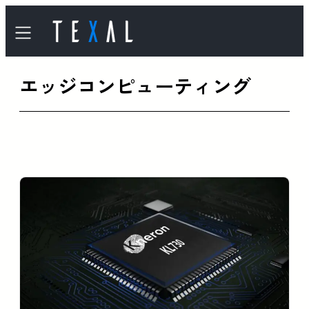
内
容
を
エッジコンピューティング
ス
キ
ッ
プ