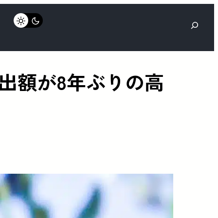
検
索
出額が8年ぶりの高