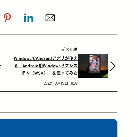
前の記事
WindowsでAndroidアプリが使え
テ
る「Android用Windowsサブシス
テム（WSA）」を使ってみた
2022年8月19日 10:39