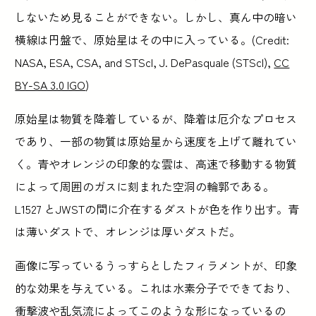
しないため見ることができない。しかし、真ん中の暗い
横線は円盤で、原始星はその中に入っている。(Credit:
NASA, ESA, CSA, and STScI, J. DePasquale (STScI),
CC
BY-SA 3.0 IGO
)
原始星は物質を降着しているが、降着は厄介なプロセス
であり、一部の物質は原始星から速度を上げて離れてい
く。青やオレンジの印象的な雲は、高速で移動する物質
によって周囲のガスに刻まれた空洞の輪郭である。
L1527 とJWSTの間に介在するダストが色を作り出す。青
は薄いダストで、オレンジは厚いダストだ。
画像に写っているうっすらとしたフィラメントが、印象
的な効果を与えている。これは水素分子でできており、
衝撃波や乱気流によってこのような形になっているの