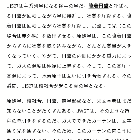
L1527は主系列星になる途中の星だ。
降着円盤
と呼ばれ
る円盤が回転しながら星に接近し、物質を圧縮する。降
着円盤は回転しながら物質を圧縮し、加熱して光（この
場合は赤外線）を放出させる。原始星は、この降着円盤
からさらに物質を取り込みながら、どんどん質量が大き
くなっていく。やがて、円盤の内側にかかる重力によっ
て、ガスの温度は極端に上昇する。そして、この高圧・
高温によって、水素原子は互いに引き合わされる。その
瞬間、L1527は核融合が起こる真の星となる。
原始星、核融合、円盤、惑星形成など、天文学者はまだ
知らないことがたくさんある。JWSTは、そのような過
程の幕引きをするのだ。ガスでできたカーテンは、文字
通り光を通さない。そのため、このカーテンの向こうに