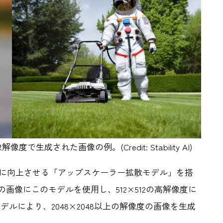
の画像解像度で生成された画像の例。(Credit: Stability AI)
倍に向上させる「アップスケーラー拡散モデル」を搭
の画像にこのモデルを使用し、512×512の高解像度に
モデルにより、2048×2048以上の解像度の画像を生成