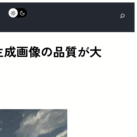
検
索
が登場、生成画像の品質が大