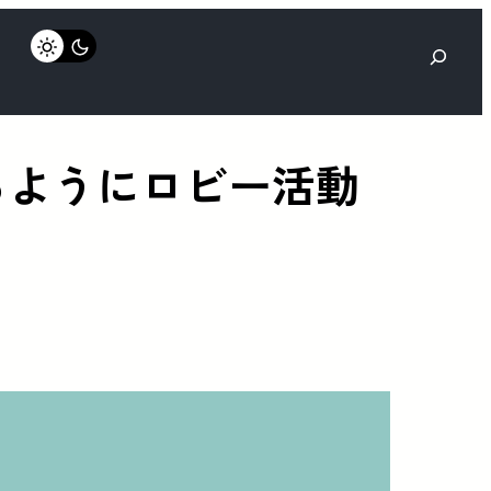
検
索
めるようにロビー活動