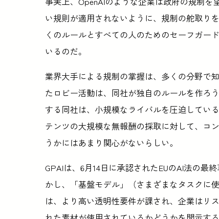
事実上、OpenAIのような企業は政府の規制
い規則が適用されないように、規制の舵取り
くのルールとすべての人のためのセーフガー
いるのだ。
業界大手による規制の掌握は、多くの分野で知ら
たロビー活動は、同社が独自のルールを作ろ
する同社は、小規模なライバルを圧迫してい
テンツの大規模な無報酬の採取に対して、コ
うかにはあまり関心がないらしい。
GPAIは、6月14日に承認されたEUのAI法
かし、「基盤モデル」（さまざまなタスクに使用
は、より高い透明性要件が課され、企業はリス
れた素材が使用されているかどうかを開示す