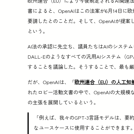
欧州連合（EU）により今後制定されるAI関連
書によると、OpenAIはこの法案が6月14
要請したとのことだ。そして、OpenAIが提
という。
AI法の承認に先立ち、議員たちはAIのシステムを
DALL-Eのようなすべての汎用AIシステム（
することを議論した。そうすることで、最も
だが、OpenAIは、「
欧州連合（EU）の人工知能
れたロビー活動文書の中で、OpenAIの大規
の主張を展開しているという。
「例えば、我々のGPT-3言語モデルは、
なユースケースに使用することができます。