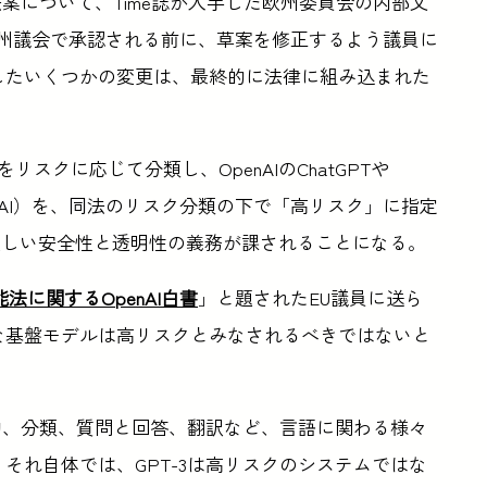
法案について、Time誌が入手した欧州委員会の内部文
日に欧州議会で承認される前に、草案を修正するよう議員に
案したいくつかの変更は、最終的に法律に組み込まれた
リスクに応じて分類し、OpenAIのChatGPTや
GPAI）を、同法のリスク分類の下で「高リスク」に指定
厳しい安全性と透明性の義務が課されることになる。
法に関するOpenAI白書
」と題されたEU議員に送ら
模な基盤モデルは高リスクとみなされるべきではないと
要約、分類、質問と回答、翻訳など、言語に関わる様々
それ自体では、GPT-3は高リスクのシステムではな