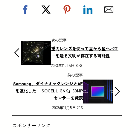
次の記事
重力レンズを使って星から星へパワ
ーを送る文明が存在する可能性
2023年11月5日 8:53
前の記事
Samsung、ダイナミックレンジとAF
を強化した「ISOCELL GNK」50MP
センサーを発表
2023年11月5日 7:16
スポンサーリンク