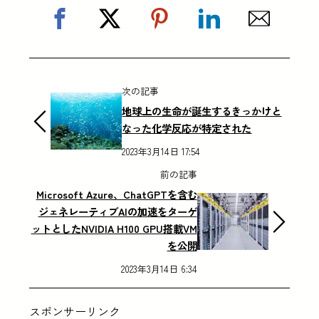
次の記事
地球上の生命が誕生するきっかけと
なった化学反応が特定された
2023年3月14日 17:54
前の記事
Microsoft Azure、ChatGPTを含む
ジェネレーティブAIの加速をターゲ
ットとしたNVIDIA H100 GPU搭載VM
を公開
2023年3月14日 6:34
スポンサーリンク