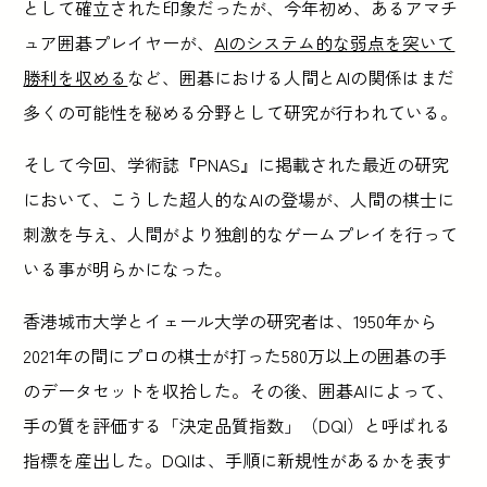
として確立された印象だったが、今年初め、あるアマチ
ュア囲碁プレイヤーが、
AIのシステム的な弱点を突いて
勝利を収める
など、囲碁における人間とAIの関係はまだ
多くの可能性を秘める分野として研究が行われている。
そして今回、学術誌『PNAS』に掲載された最近の研究
において、こうした超人的なAIの登場が、人間の棋士に
刺激を与え、人間がより独創的なゲームプレイを行って
いる事が明らかになった。
香港城市大学とイェール大学の研究者は、1950年から
2021年の間にプロの棋士が打った580万以上の囲碁の手
のデータセットを収拾した。その後、囲碁AIによって、
手の質を評価する「決定品質指数」（DQI）と呼ばれる
指標を産出した。DQIは、手順に新規性があるかを表す