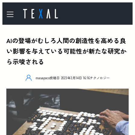
AIの登場がむしろ人間の創造性を高める良
い影響を与えている可能性が新たな研究か
ら示唆される
masapoco
投稿日
2023年3月14日 16:16
テクノロジー