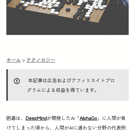
ホーム
>
テクノロジー
本記事は広告およびアフィリエイトプロ
グラムによる収益を得ています。
囲碁は、
DeepMind
が開発したAI「
AlphaGo
」に人間が負
けてしまった頃から、人間がAIに適わない分野の代表例