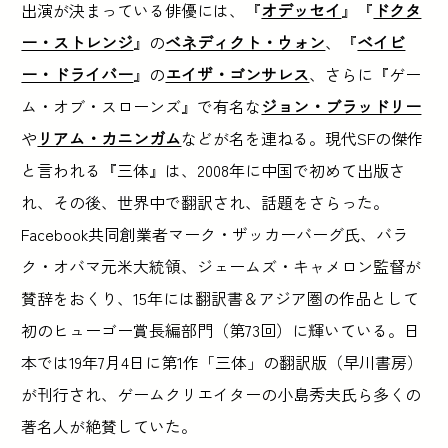
出演が決まっている俳優には、『
オデッセイ
』『
ドクタ
ー・ストレンジ
』の
ベネディクト・ウォン
、『
ベイビ
ー・ドライバー
』の
エイザ・ゴンサレス
、さらに『ゲー
ム・オブ・スローンズ』で有名な
ジョン・ブラッドリー
や
リアム・カニンガム
などが名を連ねる。現代SFの傑作
と言われる『三体』は、2008年に中国で初めて出版さ
れ、その後、世界中で翻訳され、話題をさらった。
Facebook共同創業者マーク・ザッカーバーグ氏、バラ
ク・オバマ元米大統領、ジェームズ・キャメロン監督が
賛辞をおくり、15年には翻訳書＆アジア圏の作品として
初のヒューゴー賞長編部門（第73回）に輝いている。日
本では19年7月4日に第1作「三体」の翻訳版（早川書房）
が刊行され、ゲームクリエイターの小島秀夫氏ら多くの
著名人が絶賛していた。