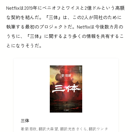
Netflixは2019年にベニオフとワイスと2億ドルという高額
な契約を結んだ。『三体』は、この2人が同社のために
執筆する最初のプロジェクトだ。Netflixは今後数カ月の
うちに、『三体』に関するより多くの情報を共有するこ
とになりそうだ。
三体
著:劉 慈欣, 翻訳:大森 望, 翻訳:光吉 さくら, 翻訳:ワン チ