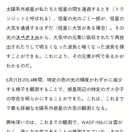
太陽系外惑星が私たちと恒星の間を通過するとき（トラ
ンジットと呼ばれる）、恒星の光のごく一部が、恒星の
大気を通過するはずだ（恒星に大気がある場合）。その
光の
スペクトル
から、大気中の元素に吸収されたり再放
出されたりして明るくなった波長と暗くなった波長を探
すことができる。これにより、その元素が何であるかが
わかるのだ。
6月21日の6.4時間、特定の色の光の輝度がわずかに減少
する様子を観測することで、惑星周辺の特定のガス分子
の存在を明らかにすることができた。これは、これまで
で最も詳細な太陽系外惑星の大気の観測となる。
興味深いのは、これまでの観測で、WASP-96bには雲が
なく、澄んだ大気であることが推測されていた。そのた