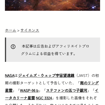
ホーム
>
サイエンス
本記事は広告およびアフィリエイトプロ
グラムによる収益を得ています。
NASA
は
ジェイムズ・ウェッブ宇宙望遠鏡
（JWST）の初
期の撮影ターゲットとして予告していた、「
南のリング
星雲
」「
WASP-96 b
」「
ステファンの五つ子銀河
」「
イ
ータカリーナ星雲
NGC 3324
」を撮影した画像をそれぞ