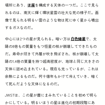
場所にあり、
ほ座
を構成する天体の一つだ。ここで見ら
れるのは、南天に輝く環状星雲の壮大な死の様子だ。画
像で見られる明るい雲のような物は死にゆく星から噴出
するガスなのだ。
中心には2つの星が見られる。暗い方は
白色矮星
で、太
陽の8倍もの質量をもつ恒星の核が崩壊してできたもの
だ。寿命が尽きて外層が吹き飛ばされ、核が崩壊して太
陽の1.4倍の質量を持つ超高密度が、地球と同じ大きさの
天体に詰め込まれている。現在も光っているが、これは
余熱によるものだ。何十億年もかけて冷えていき、暗く
て死んだような天体になるのだ。
JWSTは、この星が塵にまみれていることを初めて明ら
かにしている。明るいほうの星は進化の初期段階にあ