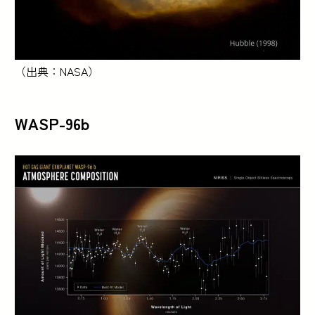
（出典：NASA）
WASP-96b