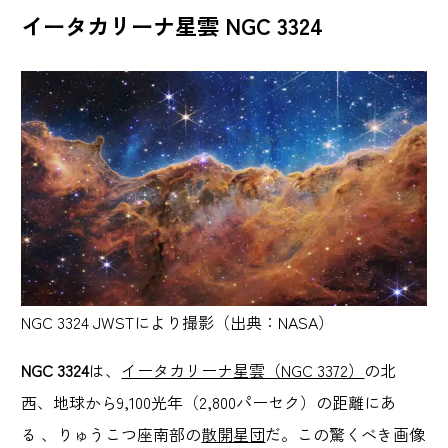
イータカリーナ星雲 NGC 3324
NGC 3324 JWSTにより撮影（出典：NASA）
NGC 3324
は、
イータカリーナ星雲（NGC 3372）
の北
西、地球から9,100光年（2,800パーセク）の距離にあ
る 、りゅうこつ座南部の
散開星団
だ。この驚くべき画像