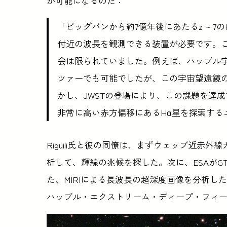
が可能になるのだ：
「ビッグバンから約7億年後にあたるz ~ 7
付近の波長を観測できる装置が必要です。
会は限られていました。例えば、ハッブル
ツァーでも可能でしたが、この宇宙望遠鏡
かし、JWSTの登場により、この課題を達成
非常に高い赤方偏移にあるHα星を探索する
Riguili氏と彼の同僚は、まずウェッブ近赤外
析して、輝線の兆候を探した。次に、ESAがGTO (Guar
た、MIRIによる長波長の超深度画像を分析
ハッブル・エクストリーム・ディープ・フィー