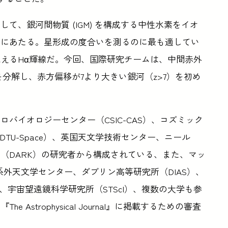
て、銀河間物質 (IGM) を構成する中性水素をイオ
」にあたる。星形成の度合いを測るのに最も適してい
えるHα輝線だ。今回、国際研究チームは、中間赤外
を分解し、赤方偏移が7より大きい銀河（z>7）を初め
バイオロジーセンター（CSIC-CAS）、コズミック
TU-Space）、英国天文学技術センター、ニール
（DARK）の研究者から構成されている、また、マッ
系外天文学センター、ダブリン高等研究所（DIAS）、
、宇宙望遠鏡科学研究所（STScI）、複数の大学も参
strophysical Journal』に掲載するための審査