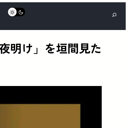
検
索
夜明け」を垣間見た