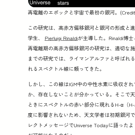
再電離のエポックと宇宙で最初の銀河。(Credit: Durriv
この研究は、高赤方偏移銀河と銀河の形成と
学生、
Pierluigi Rinaldi
が主導した。Rinald
再電離期の高赤方偏移銀河の研究は、適切な
までの研究では、ライマンアルファと呼ばれ
れるスペクトル線に頼ってきた。
しかし、この線はIGM中の中性水素に吸収さ
か、存在しないことが分かっている。そこで天
ときにスペクトルの赤い部分に現れるH-α（H
度に影響されないため、天文学者は初期銀河での
レクトメッセージでUniverse Todayに