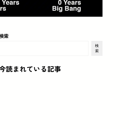
検索
検
索
今読まれている記事