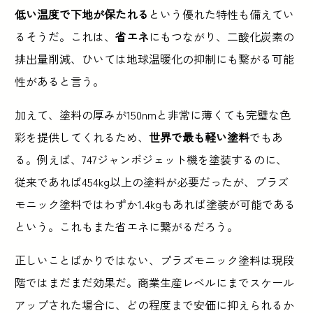
低い温度で下地が保たれる
という優れた特性も備えてい
るそうだ。これは、
省エネ
にもつながり、二酸化炭素の
排出量削減、ひいては地球温暖化の抑制にも繋がる可能
性があると言う。
加えて、塗料の厚みが150nmと非常に薄くても完璧な色
彩を提供してくれるため、
世界で最も軽い塗料
でもあ
る。例えば、747ジャンボジェット機を塗装するのに、
従来であれば454kg以上の塗料が必要だったが、プラズ
モニック塗料ではわずか1.4kgもあれば塗装が可能である
という。これもまた省エネに繋がるだろう。
正しいことばかりではない、プラズモニック塗料は現段
階ではまだまだ効果だ。商業生産レベルにまでスケール
アップされた場合に、どの程度まで安価に抑えられるか