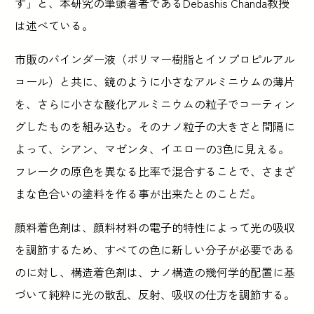
す」と、本研究の筆頭著者であるDebashis Chanda教授
は述べている。
市販のバインダー液（ポリマー樹脂とイソプロピルアル
コール）と共に、鏡のように小さなアルミニウムの薄片
を、さらに小さな酸化アルミニウムの粒子でコーティン
グしたものを組み込む。そのナノ粒子の大きさと間隔に
よって、シアン、マゼンタ、イエローの3色に見える。
フレークの原色を異なる比率で混合することで、さまざ
まな色合いの塗料を作る事が出来たとのことだ。
顔料着色剤は、顔料材料の電子的特性によって光の吸収
を調節するため、すべての色に新しい分子が必要である
のに対し、構造着色剤は、ナノ構造の幾何学的配置に基
づいて純粋に光の散乱、反射、吸収の仕方を調節する。