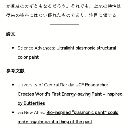
が普及のカギともなるだろう。それでも、上記の特性は
従来の塗料にはない優れたものであり、注目に値する。
論文
Science Advances:
Ultralight plasmonic structural
color paint
参考文献
University of Central Florida:
UCF Researcher
Creates World’s First Energy-saving Paint – Inspired
by Butterflies
via New Atlas:
Bio-inspired “plasmonic paint” could
make regular paint a thing of the past