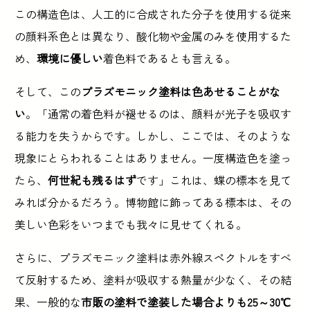
この構造色は、人工的に合成された分子を使用する従来
の顔料系色とは異なり、酸化物や金属のみを使用するた
め、
環境に優しい
着色料であるとも言える。
そして、この
プラズモニック塗料は色あせることがな
い
。「通常の着色料が褪せるのは、顔料が光子を吸収す
る能力を失うからです。しかし、ここでは、そのような
現象にとらわれることはありません。一度構造色を塗っ
たら、
何世紀も残るはず
です」これは、蝶の標本を見て
みれば分かるだろう。博物館に飾ってある標本は、その
美しい色彩をいつまでも我々に見せてくれる。
さらに、プラズモニック塗料は赤外線スペクトルをすべ
て反射するため、塗料が吸収する熱量が少なく、その結
果、一般的な
市販の塗料で塗装した場合よりも25～30℃