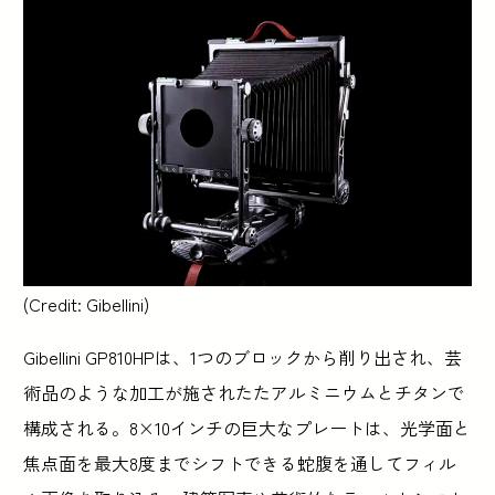
(Credit: Gibellini)
Gibellini GP810HPは、1つのブロックから削り出され、芸
術品のような加工が施されたたアルミニウムとチタンで
構成される。8×10インチの巨大なプレートは、光学面と
焦点面を最大8度までシフトできる蛇腹を通してフィル