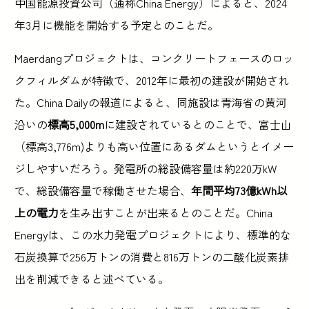
中国能源投資公司（通称China Energy）によると、2024
年3月に機能を開始する予定とのことだ。
Maerdangプロジェクトは、コンクリートフェースのロッ
クフィルダムが特徴で、2012年に最初の建設が開始され
た。China Dailyの報道によると、同施設は青海省の黄河
沿いの
標高5,000m
に建設されているとのことで、富士山
（標高3,776m)よりも高い位置にあるダムというとイメー
ジしやすいだろう。発電所の総設備容量は約220万kW
で、総設備容量で稼働させた場合、
年間平均73億kWh以
上の電力
を生み出すことが出来るとのことだ。China
Energyは、この水力発電プロジェクトにより、標準的な
石炭換算で256万トンの消費と816万トンの二酸化炭素排
出を削減できると述べている。