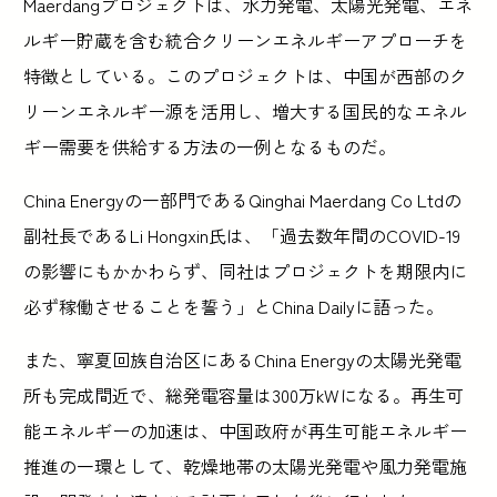
Maerdangプロジェクトは、水力発電、太陽光発電、エネ
ルギー貯蔵を含む統合クリーンエネルギーアプローチを
特徴としている。このプロジェクトは、中国が西部のク
リーンエネルギー源を活用し、増大する国民的なエネル
ギー需要を供給する方法の一例となるものだ。
China Energyの一部門であるQinghai Maerdang Co Ltdの
副社長であるLi Hongxin氏は、「過去数年間のCOVID-19
の影響にもかかわらず、同社はプロジェクトを期限内に
必ず稼働させることを誓う」とChina Dailyに語った。
また、寧夏回族自治区にあるChina Energyの太陽光発電
所も完成間近で、総発電容量は300万kWになる。再生可
能エネルギーの加速は、中国政府が再生可能エネルギー
推進の一環として、乾燥地帯の太陽光発電や風力発電施