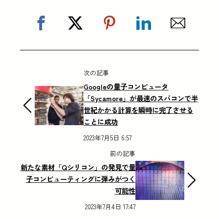
次の記事
Googleの量子コンピュータ
「Sycamore」が最速のスパコンで半
世紀かかる計算を瞬時に完了させる
ことに成功
2023年7月5日 6:57
前の記事
新たな素材「Qシリコン」の発見で量
子コンピューティングに弾みがつく
可能性
2023年7月4日 17:47