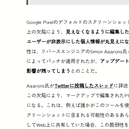
Google Pixelのデフォルトのスクリーンショ
上の欠陥により、
見えなくなるように編集し
ユーザーが非表示にした個人情報が丸見えに
性は、リバースエンジニアのSimon Aaarons氏と
によってパッチが適用されたが、
アップデー
影響が残ってしまう
とのことだ。
Aaarons氏が
Twitterに投稿したスレッド
に詳述
この欠陥により、マークアップで編集されたP
になる。これは、例えば誰かがこのツールを
クリーンショットに含まれる可能性のあるあ
してWeb上に共有していた場合、この脆弱性