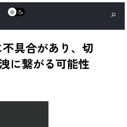
検
索
機能に不具合があり、切
洩に繋がる可能性