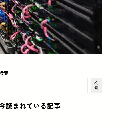
検索
検
索
今読まれている記事