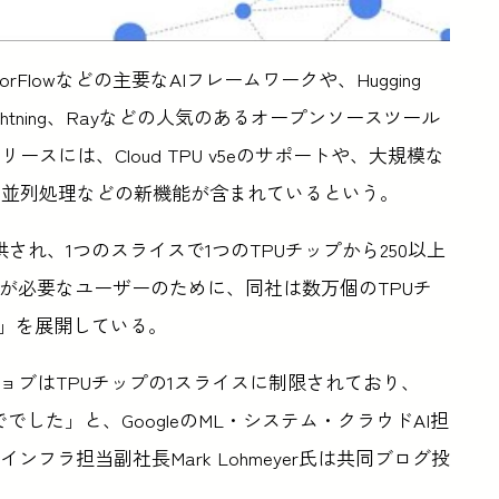
ensorFlowなどの主要なAIフレームワークや、Hugging
orch Lightning、Rayなどの人気のあるオープンソースツール
には、Cloud TPU v5eのサポートや、大規模な
の並列処理などの新機能が含まれているという。
され、1つのスライスで1つのTPUチップから250以上
が必要なユーザーのために、同社は数万個のTPUチ
ce」を展開している。
ョブはTPUチップの1スライスに制限されており、
まででした」と、GoogleのML・システム・クラウドAI担
Lインフラ担当副社長Mark Lohmeyer氏は共同ブログ投