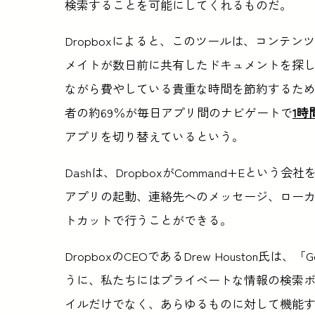
検索することを可能にしてくれるものだ。
Dropboxによると、このツールは、コンテ
メイトが数日前に共有したドキュメントを探
ながら費やしている貴重な時間を節約するた
者の約69％が毎日アプリ間のナビゲートで
1時
アプリを切り替えているという。
Dashは、DropboxがCommand+Eという
アプリの起動、連絡先へのメッセージ、ローカ
トカットで行うことができる。
DropboxのCEOであるDrew Houston
うに、私たちにはプライベートな情報の検索ボッ
イルだけでなく、あらゆるものに対して機能す