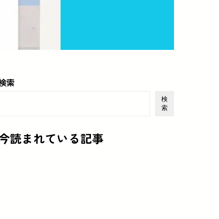
検索
検
索
今読まれている記事