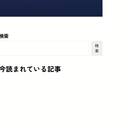
検索
検
索
今読まれている記事