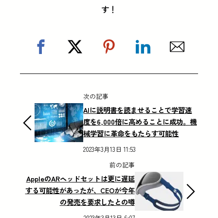
す！
次の記事
AIに説明書を読ませることで学習速
度を6,000倍に高めることに成功。機
械学習に革命をもたらす可能性
2023年3月13日 11:53
前の記事
AppleのARヘッドセットは更に遅延
する可能性があったが、CEOが今年
の発売を要求したとの噂
2023年3月13日 6:07