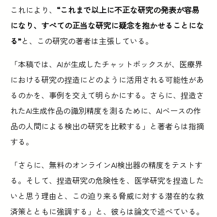
これにより、
“これまで以上に不正な研究の発表が容易
になり、すべての正当な研究に疑念を抱かせることにな
る”
と、この研究の著者は主張している。
「本稿では、AIが生成したチャットボックスが、医療界
における研究の捏造にどのように活用される可能性があ
るのかを、事例を交えて明らかにする。さらに、捏造さ
れたAI生成作品の識別精度を測るために、AIベースの作
品の人間による検出の研究を比較する」と著者らは指摘
する。
「さらに、無料のオンラインAI検出器の精度をテストす
る。そして、捏造研究の危険性を、医学研究を捏造した
いと思う理由と、この迫り来る脅威に対する潜在的な救
済策とともに強調する」と、彼らは論文で述べている。