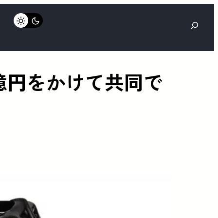
検
索
億円をかけて共同で