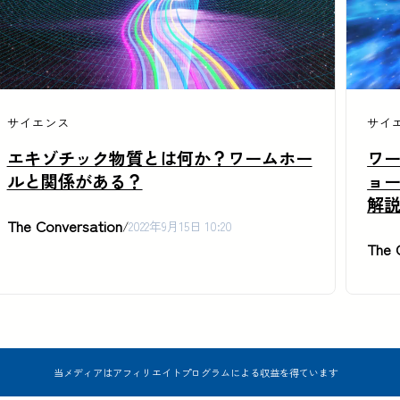
サイエンス
サイ
エキゾチック物質とは何か？ワームホー
ワ
ルと関係がある？
ョ
解
The Conversation
/
2022年9月15日 10:20
The 
当メディアはアフィリエイトプログラムによる収益を得ています