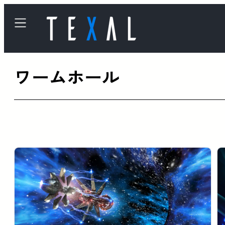
内
容
を
ス
ワームホール
キ
ッ
プ