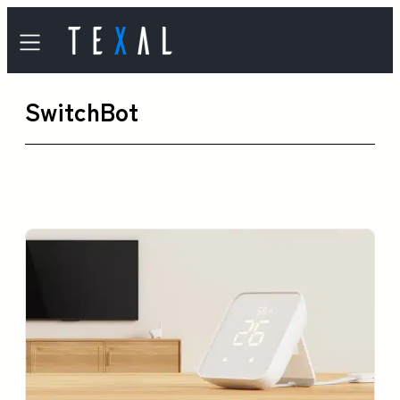
内
容
を
SwitchBot
ス
キ
ッ
プ