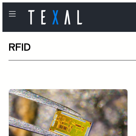
内
容
を
ス
RFID
キ
ッ
プ