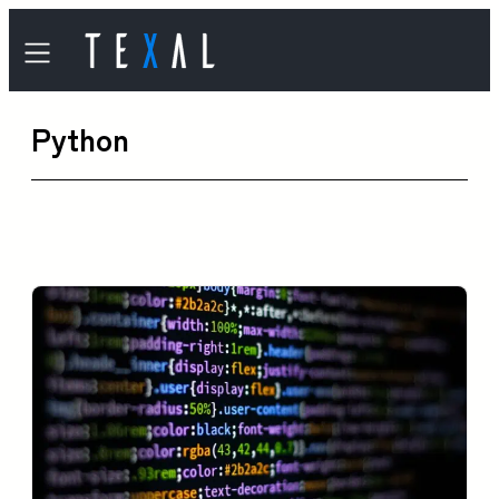
内
容
を
Python
ス
キ
ッ
プ