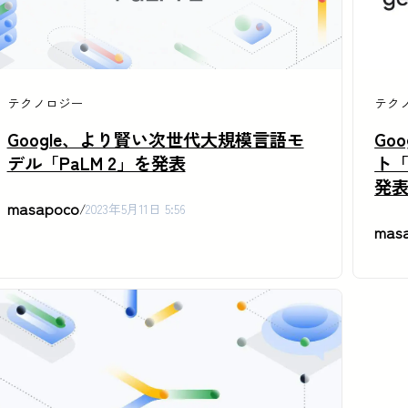
テクノロジー
テク
Google、より賢い次世代大規模言語モ
Go
デル「PaLM 2」を発表
ト「C
発
masapoco
/
2023年5月11日 5:56
mas