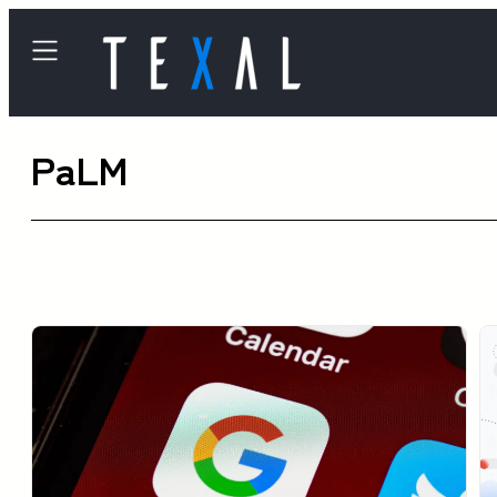
内
容
を
ス
PaLM
キ
ッ
プ