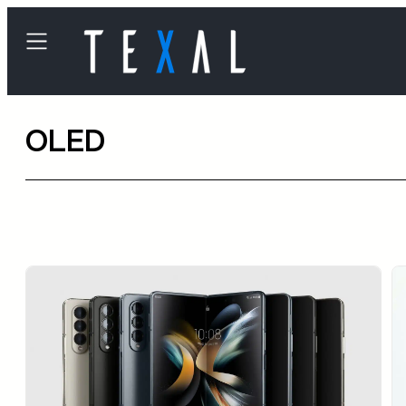
内
容
を
ス
OLED
キ
ッ
プ