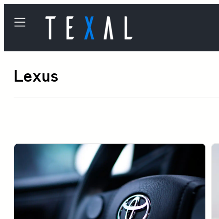
内
容
を
ス
Lexus
キ
ッ
プ