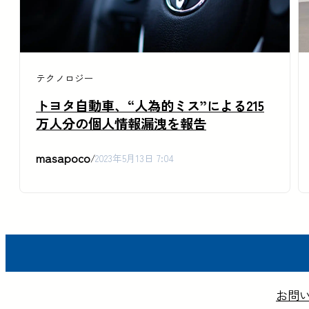
テクノロジー
トヨタ自動車、“人為的ミス”による215
万人分の個人情報漏洩を報告
masapoco
/
2023年5月13日 7:04
お問