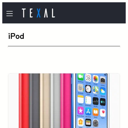
内
容
を
iPod
ス
キ
ッ
プ