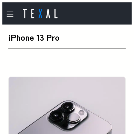
内
容
を
iPhone 13 Pro
ス
キ
ッ
プ