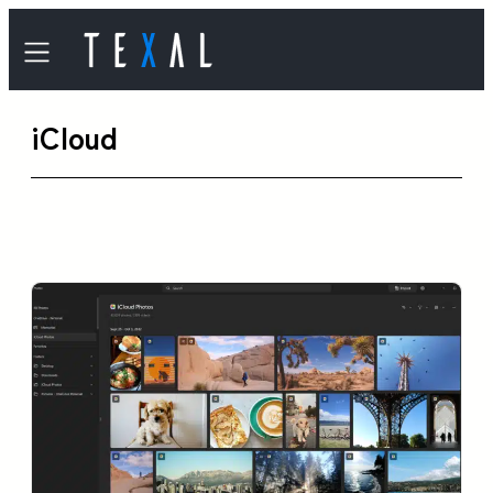
内
容
を
iCloud
ス
キ
ッ
プ