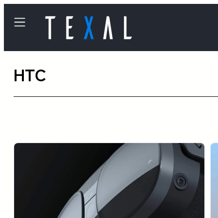
内
容
を
ス
HTC
キ
ッ
プ