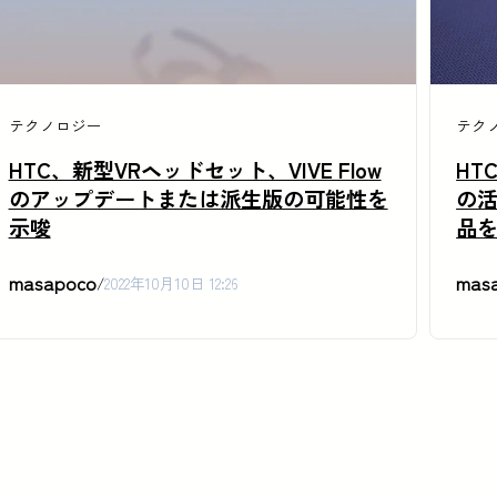
テクノロジー
テク
HTC、新型VRヘッドセット、VIVE Flow
HT
のアップデートまたは派生版の可能性を
の活
示唆
品
masapoco
mas
/
2022年10月10日 12:26