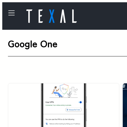
内
容
を
ス
Google One
キ
ッ
プ