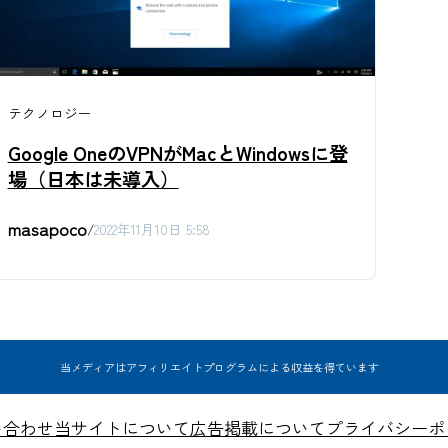
テクノロジー
Google OneのVPNがMacとWindowsに登
場（日本は未導入）
masapoco
/
2022年11月10日 5:58
当メディアはアフィリエイトプログラムによる収益を得ています
い合わせ
当サイトについて
広告掲載について
プライバシーポ