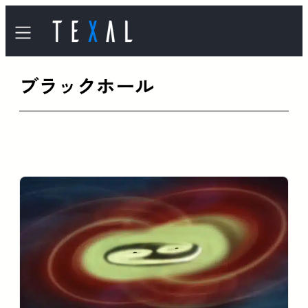
内
容
を
ブラックホール
ス
キ
ッ
プ