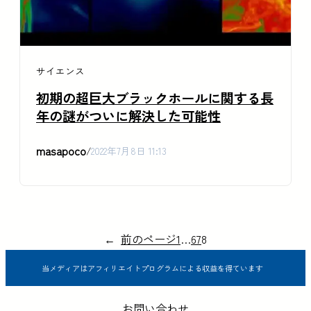
サイエンス
初期の超巨大ブラックホールに関する長
年の謎がついに解決した可能性
masapoco
/
2022年7月8日 11:13
←
前のページ
1
…
6
7
8
当メディアはアフィリエイトプログラムによる収益を得ています
お問い合わせ