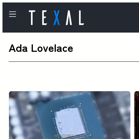
内
容
を
ス
Ada Lovelace
キ
ッ
プ