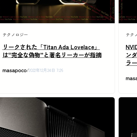
テクノロジー
テク
リークされた「Titan Ada Lovelace」
NV
は“完全な偽物”と著名リーカーが指摘
ン
ラ
masapoco
/
2022年12月24日 7:26
mas