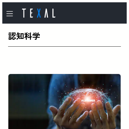
内
容
を
認知科学
ス
キ
ッ
プ