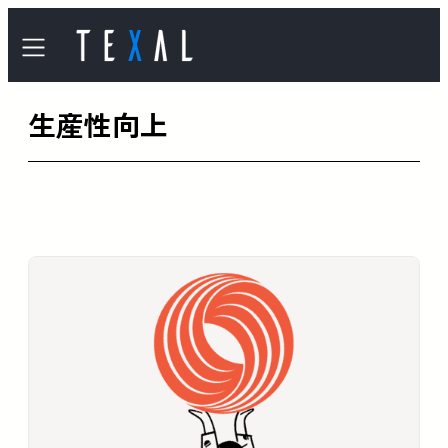
内
容
を
生産性向上
ス
キ
ッ
プ