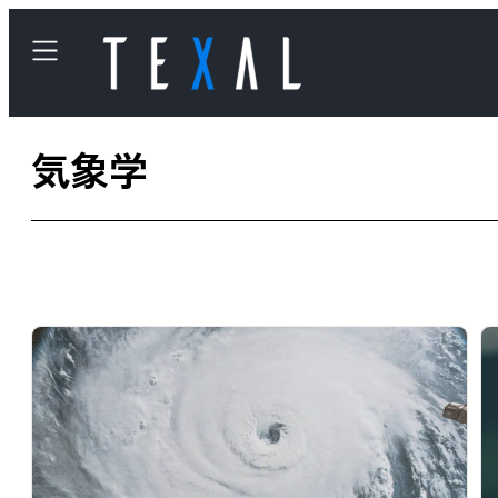
内
容
を
ス
気象学
キ
ッ
プ